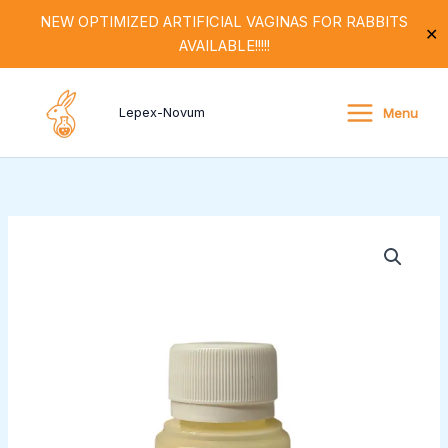
Ugrás
NEW OPTIMIZED ARTIFICIAL VAGINAS FOR RABBITS
✕
a
AVAILABLE!!!!!
tartalomra
Menu
Lepex-Novum
Lepex-
Novum
(43,12
g
1000
ml
hígítóhoz)
mennyiség