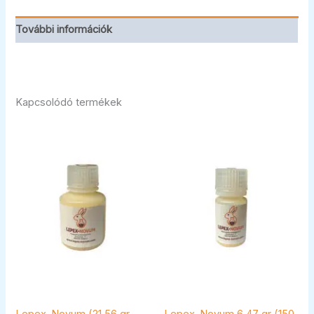
További információk
Kapcsolódó termékek
Lepex-Novum (21,56 gr
Lepex-Novum 6,47 gr (150