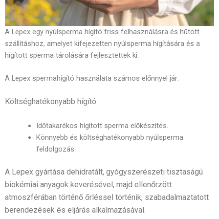
A Lepex egy nyúlsperma hígító friss felhasználásra és hűtött
szállításhoz, amelyet kifejezetten nyúlsperma hígítására és a
hígított sperma tárolására fejlesztettek ki.
A Lepex spermahígító használata számos előnnyel jár:
Költséghatékonyabb hígító.
Időtakarékos hígított sperma előkészítés.
Könnyebb és költséghatékonyabb nyúlsperma
feldolgozás.
A Lepex gyártása dehidratált, gyógyszerészeti tisztaságú
biokémiai anyagok keverésével, majd ellenőrzött
atmoszférában történő őrléssel történik, szabadalmaztatott
berendezések és eljárás alkalmazásával.