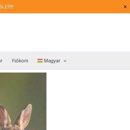
!!!!!
✕
ár
Fiókom
Magyar