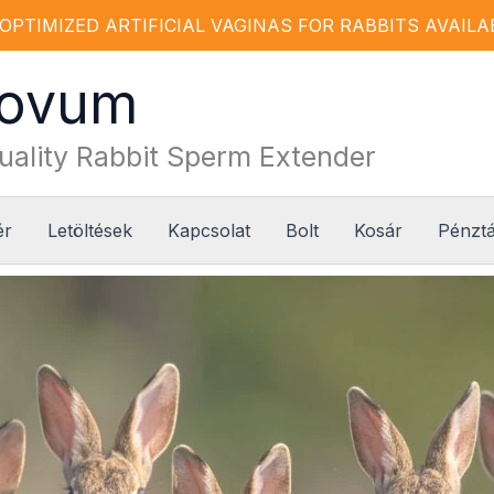
OPTIMIZED ARTIFICIAL VAGINAS FOR RABBITS AVAILABLE
Novum
uality Rabbit Sperm Extender
ér
Letöltések
Kapcsolat
Bolt
Kosár
Pénzt