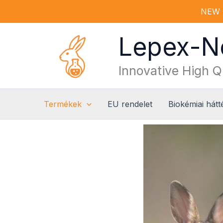
Ugrás
NEW 
a
tartalomra
Lepex-
Innovative High Q
Termékek
EU rendelet
Biokémiai hátt