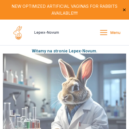
Przejdź
NEW OPTIMIZED ARTIFICIAL VAGINAS FOR RABBITS
✕
do
AVAILABLE!!!!!
treści
Menu
Lepex-Novum
Witamy na stronie Lepex-Novum.