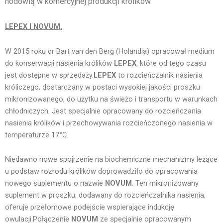
hodowlą w komercyjnej produkcji królików.
LEPEX I NOVUM.
W
2015 roku dr Bart van den Berg (Holandia) opracował medium
do konserwacji nasienia królików
LEPEX
, które od tego czasu
jest dostępne w sprzedaży.
LEPEX
to rozcieńczalnik nasienia
króliczego, dostarczany w postaci wysokiej jakości proszku
mikronizowanego, do użytku na świeżo i transportu w warunkach
chłodniczych. Jest specjalnie opracowany do rozcieńczania
nasienia królików i przechowywania rozcieńczonego nasienia w
temperaturze 17°C.
Niedawno nowe spojrzenie na biochemiczne mechanizmy leżące
u podstaw rozrodu królików doprowadziło do opracowania
nowego suplementu o nazwie
NOVUM
. Ten mikronizowany
suplement w proszku, dodawany do rozcieńczalnika nasienia,
oferuje przełomowe podejście wspierające indukcję
owulacji.
Połączenie
NOVUM
ze specjalnie opracowanym