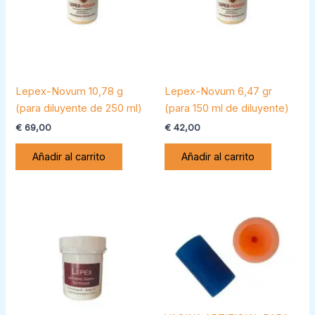
Lepex-Novum 10,78 g
Lepex-Novum 6,47 gr
(para diluyente de 250 ml)
(para 150 ml de diluyente)
€
69,00
€
42,00
Añadir al carrito
Añadir al carrito
Est
pro
tie
múl
var
La
op