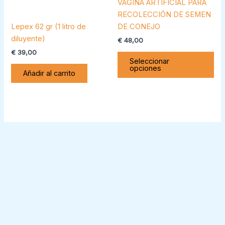
VAGINA ARTIFICIAL PARA
se
RECOLECCIÓN DE SEMEN
pu
Lepex 62 gr (1 litro de
DE CONEJO
ele
diluyente)
€
48,00
en
€
39,00
la
Seleccionar
opciones
pág
Añadir al carrito
de
pro